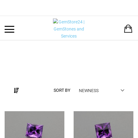
Back
LANGUAGE:
DEUTSCH
ENGLISH
SORT BY
NEWNESS