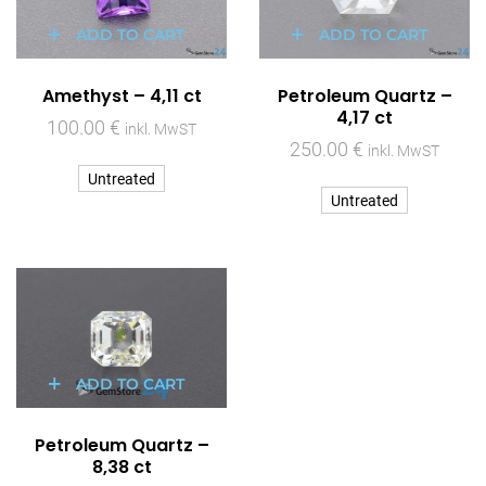
ADD TO CART
ADD TO CART
Amethyst – 4,11 ct
Petroleum Quartz –
4,17 ct
100.00
€
inkl. MwST
250.00
€
inkl. MwST
Untreated
Untreated
ADD TO CART
Petroleum Quartz –
8,38 ct