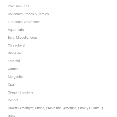
Precision Cuts
Collectors Stones & Rarities
European Gemstones
Aquamarin
Beryl Miscellaneous
Chrysoberyl
Diopside
Emerald
Garnet
Morganite
Opal
Oregon Sunstone
Peridot
Quartz (Amethyst, Citrine, Prasiolithe, Ametrine, Smoky Quartz....)
Ruby