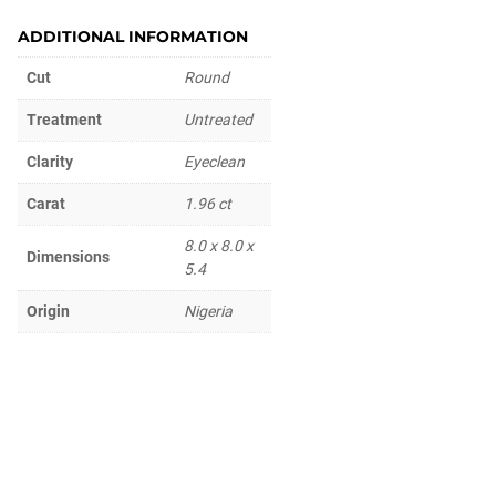
ADDITIONAL INFORMATION
Cut
Round
Treatment
Untreated
Clarity
Eyeclean
Carat
1.96 ct
8.0 x 8.0 x
Dimensions
5.4
Origin
Nigeria